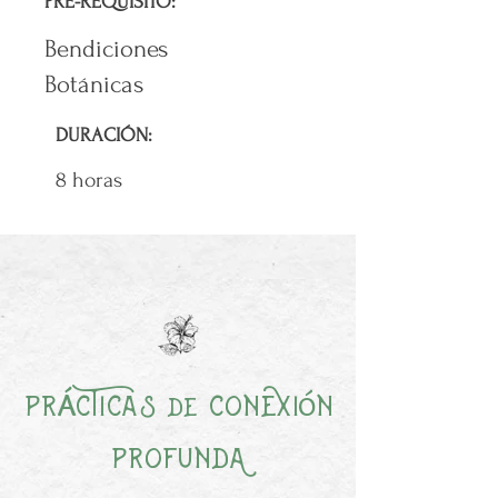
PRE-REQUISITO:
Bendiciones
Botánicas
DURACIÓN:
8 horas
ó
Á
Pr
cTicas
ConeXi
n
de
ProfundA