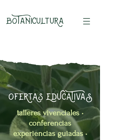
C
B
Tani
lt
R
a
o
u
u
OFeRtAs EDUCATIvaS
talleres vivenciales •
conferencias
experiencias guiadas •